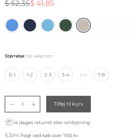
$
52,35
$
41,85
Den
Den
oprindelige
aktuelle
pris var:
pris er:
$ 52,35.
$ 41,85.
Størrelse
:
No selection
0-1
1-2
2-3
3-4
5-6
7-8
Tilføj til kurv
14 dages returret eller ombytning
Fri fragt ved køb over 700 kr.