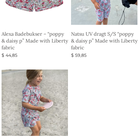
Alexa Badebukser – “poppy
Natsu UV dragt S/S “poppy
& daisy p” Made with Liberty
& daisy p” Made with Liberty
fabric
fabric
$
44,85
$
59,85
Vælg muligheder
Vælg muligheder