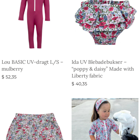
Lou BASIC UV-dragt L/S –
Ida UV Blebadebukser –
mulberry
“poppy & daisy” Made with
Liberty fabric
$
52,35
$
40,35
Vælg muligheder
Vælg muligheder