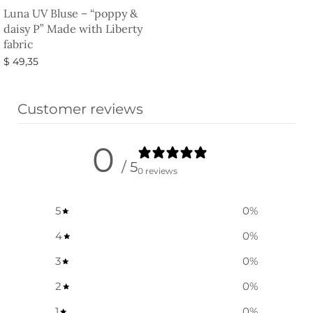
Luna UV Bluse – “poppy &
daisy P” Made with Liberty
fabric
$
49,35
Vælg muligheder
Customer reviews
0
/ 5
0 reviews
5
0
%
4
0
%
3
0
%
2
0
%
1
0
%