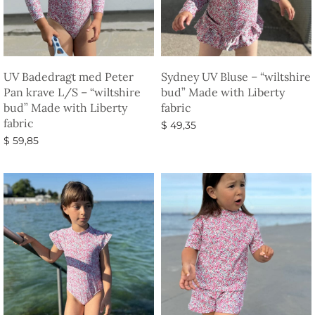
UV Badedragt med Peter
Sydney UV Bluse – “wiltshire
Pan krave L/S – “wiltshire
bud” Made with Liberty
bud” Made with Liberty
fabric
fabric
$
49,35
$
59,85
Vælg muligheder
Vælg muligheder