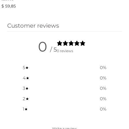
$
59,85
Vælg muligheder
Customer reviews
0
/ 5
0 reviews
5
0
%
4
0
%
3
0
%
2
0
%
1
0
%
Write a review