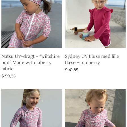
Natsu UV-dragt – “wiltshire
Sydney UV Bluse med lille
bud” Made with Liberty
flæse – mulberry
fabric
$
41,85
$
59,85
Vælg muligheder
Vælg muligheder