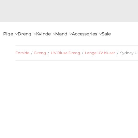
Pige
Dreng
Kvinde
Mand
Accessories
Sale
Forside
/
Dreng
/
UV Bluse Dreng
/
Lange UV bluser
/
Sydney UV