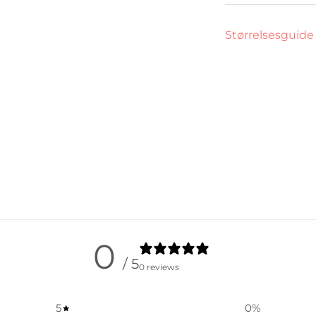
Størrelsesguide
0
/ 5
0 reviews
5
0
%