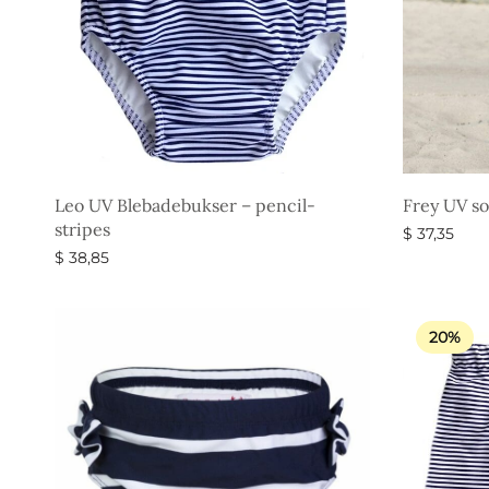
Leo UV Blebadebukser – pencil-
Frey UV so
stripes
$
37,35
$
38,85
Vælg muli
Vælg muligheder
20%