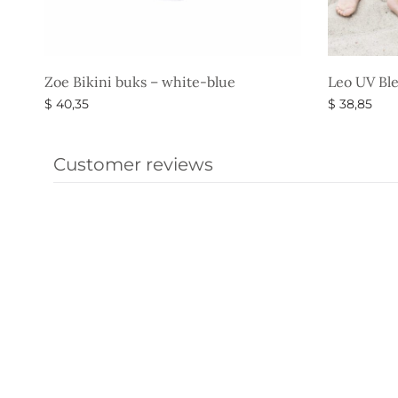
Zoe Bikini buks – white-blue
Leo UV Bl
$
40,35
$
38,85
Vælg muligheder
Vælg muli
Customer reviews