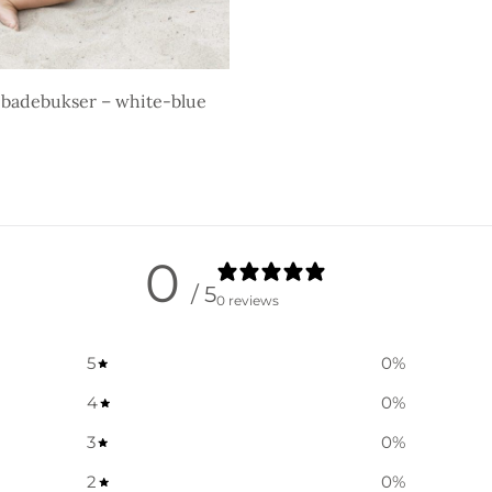
ebadebukser – white-blue
gheder
0
/ 5
0 reviews
5
0
%
4
0
%
3
0
%
2
0
%