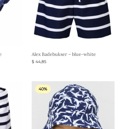
e
Alex Badebukser – blue-white
$
44,85
Vælg muligheder
40%