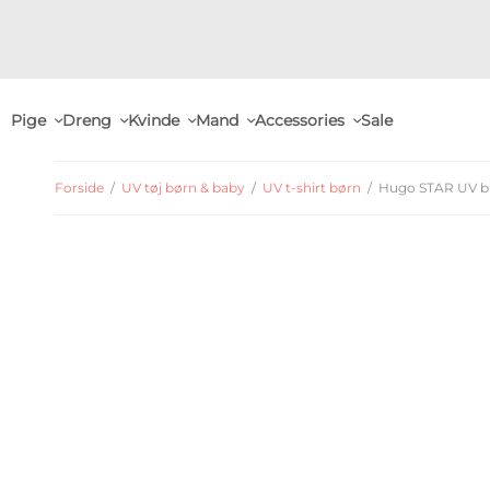
Pige
Dreng
Kvinde
Mand
Accessories
Sale
Forside
/
UV tøj børn & baby
/
UV t-shirt børn
/
Hugo STAR UV bl