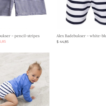
ukser – pencil-stripes
Alex Badebukser – white-bl
n
Den
5,85
$
44,85
indelige
aktuelle
gheder
Vælg muligheder
 var:
pris er:
4,85.
$ 35,85.