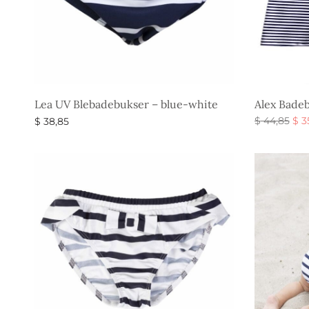
Lea UV Blebadebukser – blue-white
Alex Badeb
De
$
44,85
$
3
$
38,85
opr
Vælg muli
Vælg muligheder
pris
$ 4