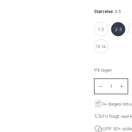
Størrelse
:
2-3
1-2
2-3
13-14
På lager
14 dages retu
Fri fragt ved 
UPF 50+ solb