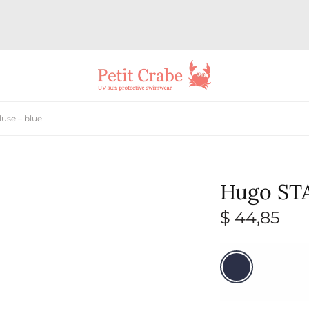
use – blue
Hugo STA
$
44,85