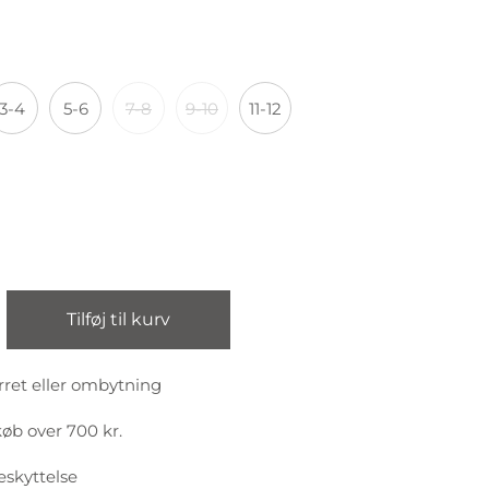
3-4
5-6
7-8
9-10
11-12
Tilføj til kurv
rret eller ombytning
køb over 700 kr.
eskyttelse