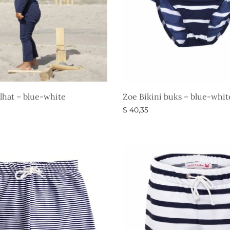
lhat – blue-white
Zoe Bikini buks – blue-whit
$
40,35
gheder
Vælg muligheder