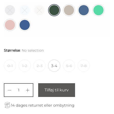
Størrelse
:
No selection
0-1
1-2
2-3
3-4
5-6
7-8
Tilføj til kurv
14 dages returret eller ombytning