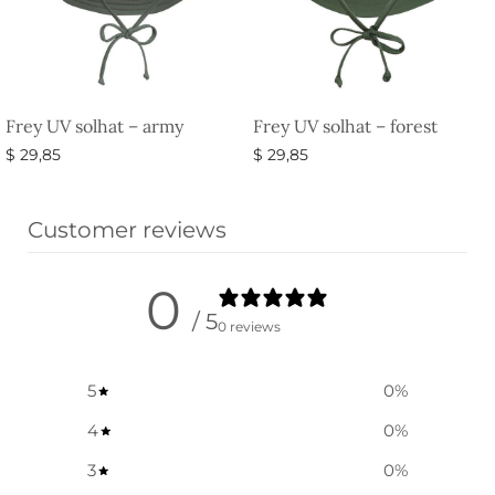
Frey UV solhat – army
Frey UV solhat – forest
$
29,85
$
29,85
Vælg muligheder
Vælg muligheder
Customer reviews
0
/ 5
0 reviews
5
0
%
4
0
%
3
0
%