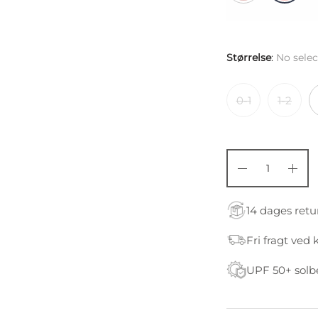
Størrelse
:
No selec
0-1
1-2
14 dages retu
Fri fragt ved 
UPF 50+ solb