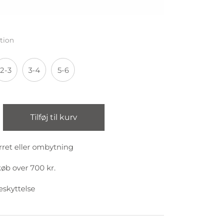
tion
2-3
3-4
5-6
Tilføj til kurv
rret eller ombytning
køb over 700 kr.
eskyttelse