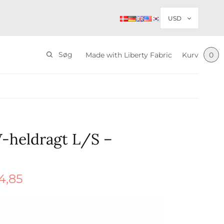
Søg
Made with Liberty Fabric
Kurv
0
-heldragt L/S –
4,85
Den
delige
aktuelle
ar:
pris er:
5.
$ 44,85.