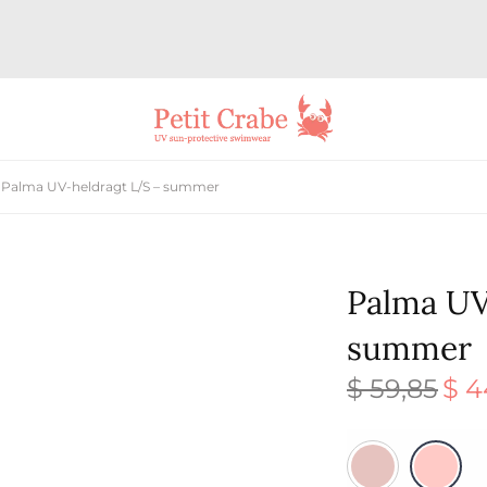
Palma UV-heldragt L/S – summer
Palma UV
summer
$
59,85
$
4
Den
oprin
pris v
$ 59,8