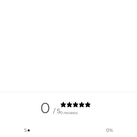
0
/ 5
0 reviews
5
0
%