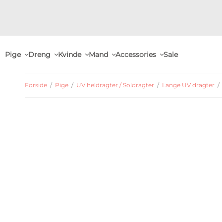
Pige
Dreng
Kvinde
Mand
Accessories
Sale
Forside
/
Pige
/
UV heldragter / Soldragter
/
Lange UV dragter
/