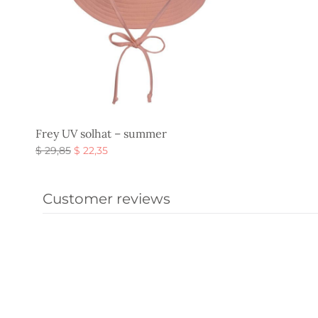
Frey UV solhat – summer
Den
Den
$
29,85
$
22,35
oprindelige
aktuelle
Vælg muligheder
pris var:
pris er:
Customer reviews
$ 29,85.
$ 22,35.