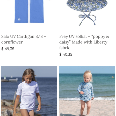
Salo UV Cardigan S/S –
Frey UV solhat – “poppy &
cornflower
daisy” Made with Liberty
fabric
$
49,35
$
40,35
Vælg muligheder
Vælg muligheder