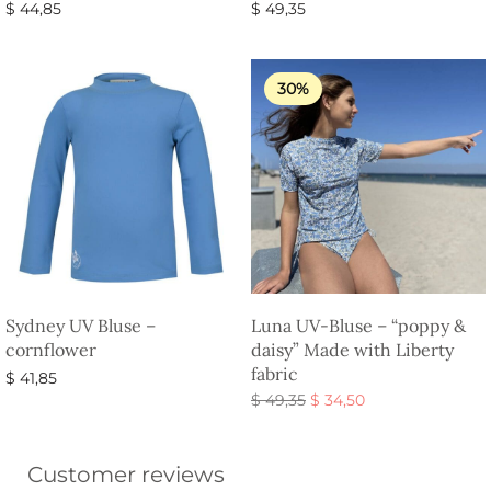
$
44,85
$
49,35
Vælg muligheder
Vælg muligheder
30%
Sydney UV Bluse –
Luna UV-Bluse – “poppy &
cornflower
daisy” Made with Liberty
fabric
$
41,85
Den
Den
$
49,35
$
34,50
Vælg muligheder
oprindelige
aktuelle
Vælg muligheder
pris var:
pris er:
Customer reviews
$ 49,35.
$ 34,50.