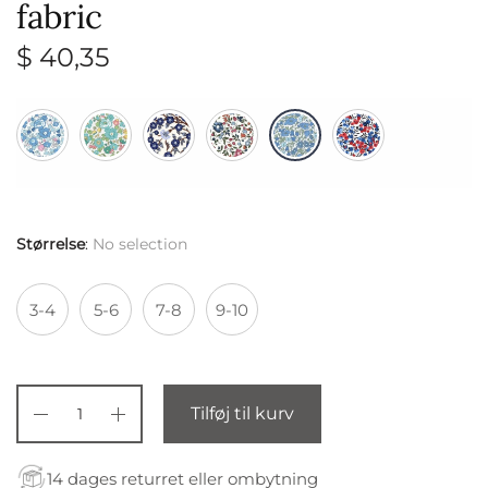
fabric
$
40,35
Størrelse
:
No selection
3-4
5-6
7-8
9-10
Tilføj til kurv
14 dages returret eller ombytning