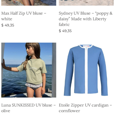
Max Half Zip UV bluse –
Sydney UV Bluse – “poppy &
white
daisy” Made with Liberty
fabric
$
49,35
$
49,35
Vælg muligheder
Vælg muligheder
Luna SUNKISSED UV bluse –
Etoile Zipper UV cardigan –
olive
cornflower