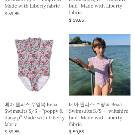
Made with Liberty fabric
bud” Made with Liberty
fabric
$
59,85
$
59,85
옵션 선택
옵션 선택
베아 원피스 수영복 Beaa
베아 원피스 수영복 Beaa
Swimsuits S/S – “poppy &
Swimsuits S/S – “wiltshire
daisy p” Made with Liberty
bud” Made with Liberty
fabric
fabric
$
59,85
$
59,85