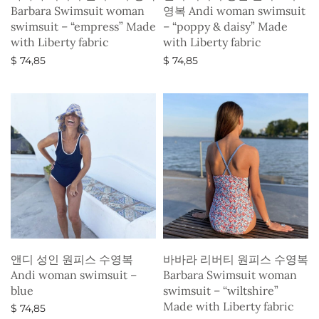
Barbara Swimsuit woman
영복 Andi woman swimsuit
swimsuit – “empress” Made
– “poppy & daisy” Made
with Liberty fabric
with Liberty fabric
$
74,85
$
74,85
옵션 선택
옵션 선택
앤디 성인 원피스 수영복
바바라 리버티 원피스 수영복
Andi woman swimsuit –
Barbara Swimsuit woman
blue
swimsuit – “wiltshire”
Made with Liberty fabric
$
74,85