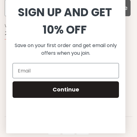
Subscribe
SIGN UP AND GET
10% OFF
WHY CHOOSE US?
기능성과 품질, 그리고 디자인
Save on your first order and get email only
UPF 50+ 최고 수준 UV 차단 성능
offers when you join.
이탈리아산 최고급 원단과 소재 사용
환경을 생각하는 지속가능한 제품
유럽에서 생산된, 스칸디나비안 디자인
스타일리시함과 정교함
편안한 핏
Continue
무한한 조합으로 믹스&매치
행복한 아이들
© 2023 Petit Crabe ApS