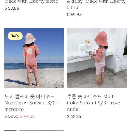
Made with Liberty fabric
& daisy” Made with Liberty
fabric
$
59,85
$
59,85
옵션 선택
옵션 선택
14%
노이 클로버 숏 바디수트
투톤 숏 바디수트 Multi
Noe Clover Sunsuit S/S –
Color Sunsuit S/S – rose-
morocco
nude
원래 가
현재 가
$
52,35
$
44,85
$
52,35
격:
격:
옵션 선택
옵션 선택
$ 52,35.
$ 44,85.