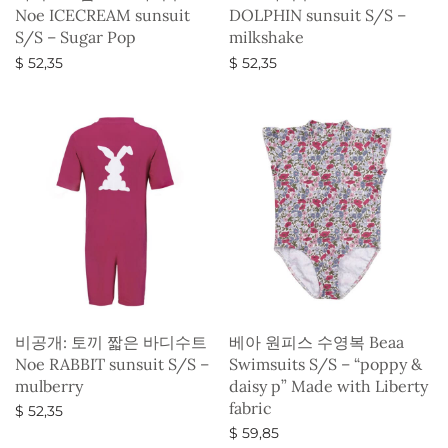
Noe ICECREAM sunsuit
DOLPHIN sunsuit S/S –
S/S – Sugar Pop
milkshake
$
52,35
$
52,35
옵션 선택
옵션 선택
비공개: 토끼 짧은 바디수트
베아 원피스 수영복 Beaa
Noe RABBIT sunsuit S/S –
Swimsuits S/S – “poppy &
mulberry
daisy p” Made with Liberty
fabric
$
52,35
$
59,85
옵션 선택