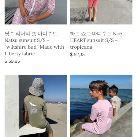
낫수 리버티 숏 바디수트
하트 쇼트 바디수트 Noe
Natsu sunsuit S/S –
HEART sunsuit S/S –
“wiltshire bud” Made with
tropicana
Liberty fabric
$
52,35
$
59,85
옵션 선택
옵션 선택