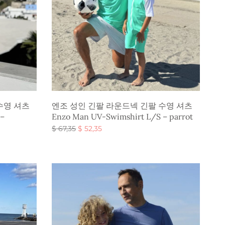
수영 셔츠
엔조 성인 긴팔 라운드넥 긴팔 수영 셔츠
 –
Enzo Man UV-Swimshirt L/S – parrot
원래 가
현재 가
$
67,35
$
52,35
격:
격:
옵션 선택
$ 67,35.
$ 52,35.