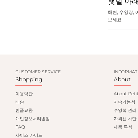
햇볕 아
해변, 수영장,
보세요.
SIGN UP AND GET
CUSTOMER SERVICE
INFORMAT
Shopping
About
10% OFF
이용약관
About Peti
배송
지속가능성
Save on your first order and get email only
반품교환
수영복 관리
offers when you join.
개인정보처리방침
자외선 차단
FAQ
제품 특성
사이즈 가이드