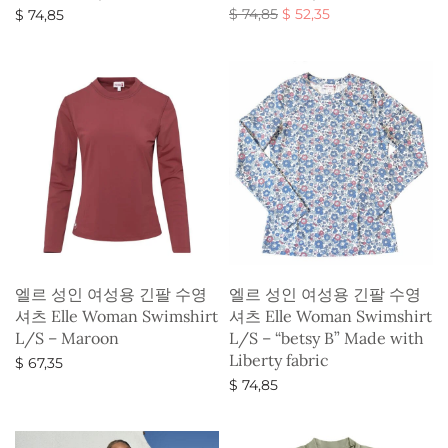
원래 가
현재 가
$
74,85
$
52,35
$
74,85
격:
격:
옵션 선택
옵션 선택
$ 74,85.
$ 52,35.
엘르 성인 여성용 긴팔 수영
엘르 성인 여성용 긴팔 수영
셔츠 Elle Woman Swimshirt
셔츠 Elle Woman Swimshirt
L/S – Maroon
L/S – “betsy B” Made with
Liberty fabric
$
67,35
$
74,85
옵션 선택
옵션 선택