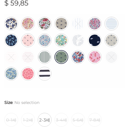
$
59,85
Size
:
No selection
0-1세
1-2세
2-3세
3-4세
5-6세
7-8세