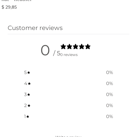
$
29,85
옵션 선택
Customer reviews
0
/ 5
0 reviews
5
0
%
4
0
%
3
0
%
2
0
%
1
0
%