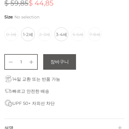
$
59,85
$
44,85
원래 가
현재 가
격:
격:
$ 59,85.
$ 44,85.
Size
:
No selection
0-1세
1-2세
2-3세
3-4세
5-6세
7-8세
장바구니
14일 교환 또는 반품 가능
빠르고 안전한 배송
UPF 50+ 자외선 차단
설명