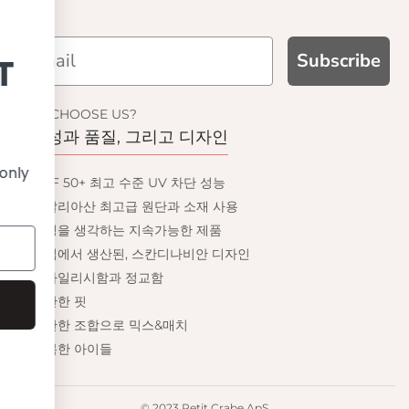
Subscribe
 UP AND GET
10% OFF
WHY CHOOSE US?
기능성과 품질, 그리고 디자인
 first order and get email only
UPF 50+ 최고 수준 UV 차단 성능
ffers when you join.
이탈리아산 최고급 원단과 소재 사용
환경을 생각하는 지속가능한 제품
유럽에서 생산된, 스칸디나비안 디자인
스타일리시함과 정교함
Continue
편안한 핏
무한한 조합으로 믹스&매치
행복한 아이들
© 2023 Petit Crabe ApS