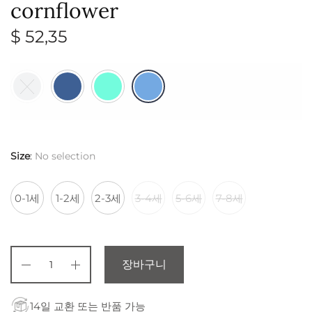
cornflower
$
52,35
Size
:
No selection
0-1세
1-2세
2-3세
3-4세
5-6세
7-8세
장바구니
14일 교환 또는 반품 가능