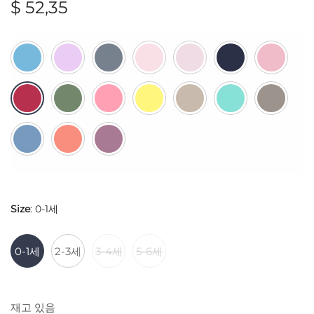
$
52,35
Size
:
0-1세
0-1세
2-3세
3-4세
5-6세
재고 있음