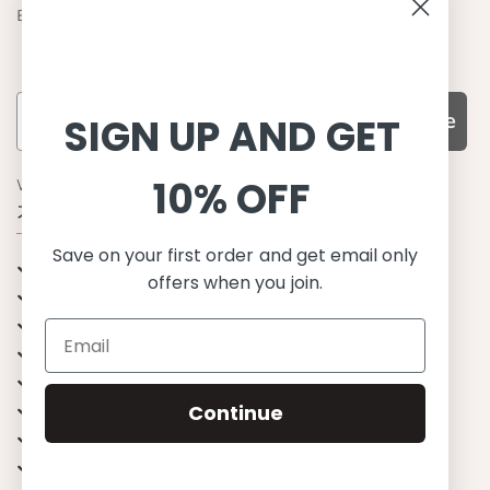
Become a retailer
Subscribe
SIGN UP AND GET
10% OFF
WHY CHOOSE US?
기능성과 품질, 그리고 디자인
Save on your first order and get email only
UPF 50+ 최고 수준 UV 차단 성능
offers when you join.
이탈리아산 최고급 원단과 소재 사용
환경을 생각하는 지속가능한 제품
유럽에서 생산된, 스칸디나비안 디자인
스타일리시함과 정교함
편안한 핏
Continue
무한한 조합으로 믹스&매치
행복한 아이들