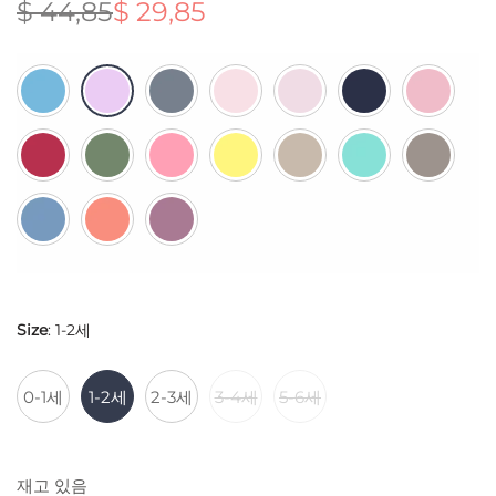
$
44,85
$
29,85
원래 가
현재 가
격:
격:
$ 44,85.
$ 29,85.
Size
:
1-2세
0-1세
1-2세
2-3세
3-4세
5-6세
재고 있음