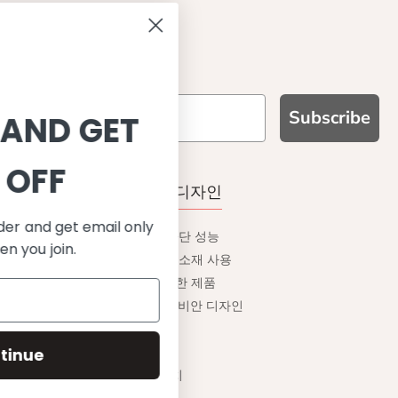
Contact us
Become a retailer
Subscribe
SIGN UP AND GET
10% OFF
WHY CHOOSE US?
기능성과 품질, 그리고 디자인
Save on your first order and get email only
UPF 50+ 최고 수준 UV 차단 성능
offers when you join.
이탈리아산 최고급 원단과 소재 사용
환경을 생각하는 지속가능한 제품
유럽에서 생산된, 스칸디나비안 디자인
스타일리시함과 정교함
편안한 핏
Continue
무한한 조합으로 믹스&매치