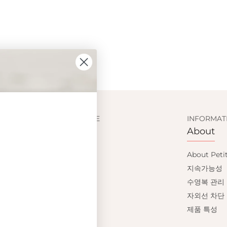
SIGN UP AND GET
CUSTOMER SERVICE
INFORMAT
Shopping
About
10% OFF
이용약관
About Peti
배송
지속가능성
Save on your first order and get email only
반품교환
수영복 관리
offers when you join.
개인정보처리방침
자외선 차단
FAQ
제품 특성
사이즈 가이드