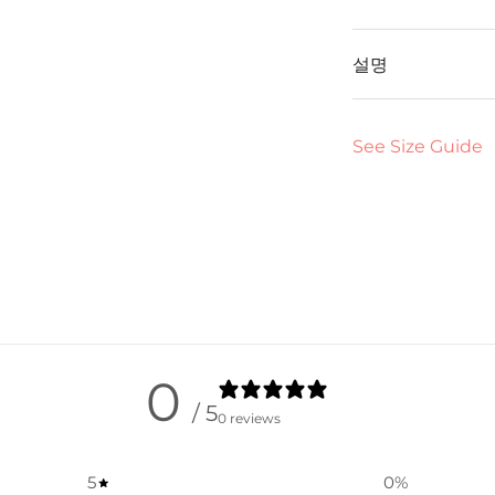
설명
See Size Guide
0
/ 5
0 reviews
5
0
%