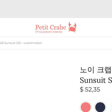
unsuit S/S – watermelon
노이 크랩 
Sunsuit 
$
52,35