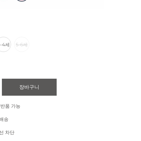
3-4세
5-6세
장바구니
 반품 가능
 배송
외선 차단