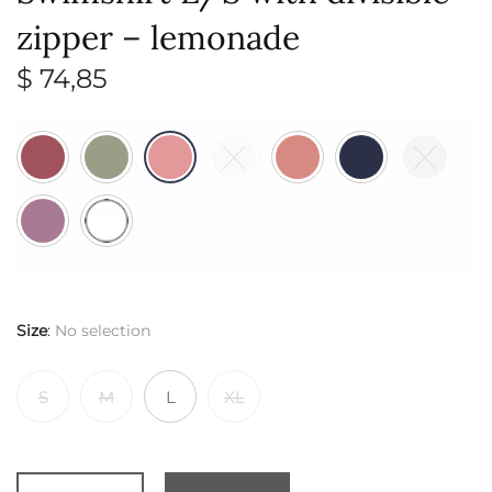
zipper – lemonade
$
74,85
Size
:
No selection
S
M
L
XL