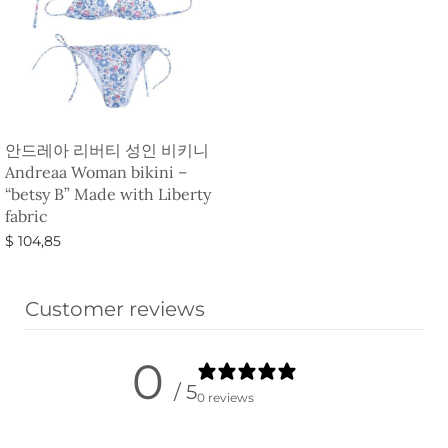
안드레아 리버티 성인 비키니
Andreaa Woman bikini –
“betsy B” Made with Liberty
fabric
$
104,85
옵션 선택
Customer reviews
0
/ 5
0 reviews