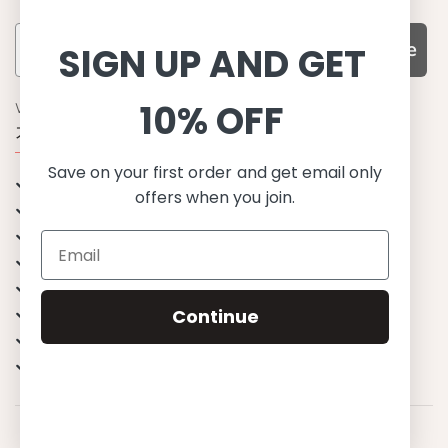
Subscribe
SIGN UP AND GET
10% OFF
WHY CHOOSE US?
기능성과 품질, 그리고 디자인
Save on your first order and get email only
UPF 50+ 최고 수준 UV 차단 성능
offers when you join.
이탈리아산 최고급 원단과 소재 사용
환경을 생각하는 지속가능한 제품
유럽에서 생산된, 스칸디나비안 디자인
스타일리시함과 정교함
Continue
편안한 핏
무한한 조합으로 믹스&매치
행복한 아이들
© 2023 Petit Crabe ApS