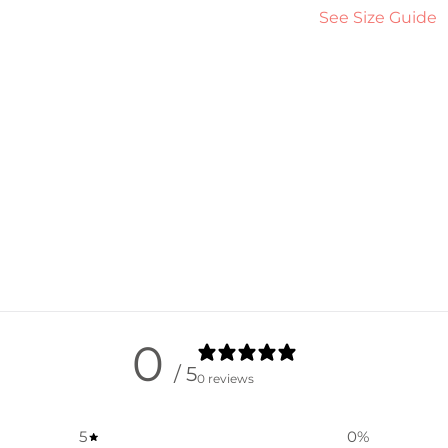
See Size Guide
0
/ 5
0 reviews
5
0
%