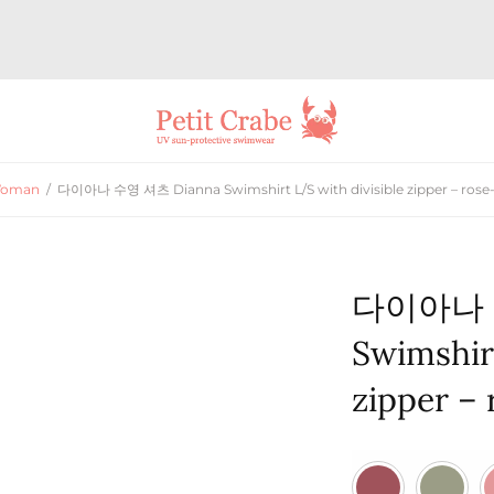
Woman
/
다이아나 수영 셔츠 Dianna Swimshirt L/S with divisible zipper – rose
다이아나 수
Swimshirt
zipper –