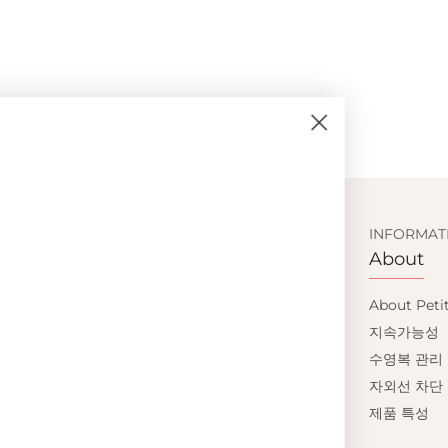
SIGN UP AND GET
CUSTOMER SERVICE
INFORMAT
Shopping
About
10% OFF
이용약관
About Peti
배송
지속가능성
Save on your first order and get email only
반품교환
수영복 관리
offers when you join.
개인정보처리방침
자외선 차단
FAQ
제품 특성
사이즈 가이드