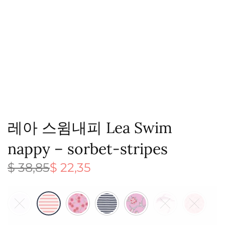
레아 스윔내피 Lea Swim
nappy – sorbet-stripes
$
38,85
$
22,35
원래 가
현재 가
격:
격:
$ 38,85.
$ 22,35.