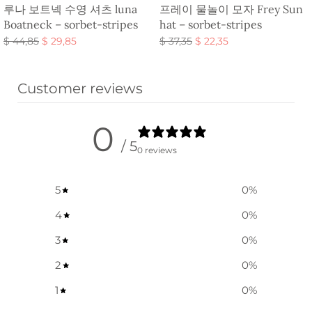
루나 보트넥 수영 셔츠 luna
프레이 물놀이 모자 Frey Sun
Boatneck – sorbet-stripes
hat – sorbet-stripes
원래 가
현재 가
원래 가
현재 가
$
44,85
$
29,85
$
37,35
$
22,35
격:
격:
격:
격:
옵션 선택
옵션 선택
$ 44,85.
$ 29,85.
$ 37,35.
$ 22,35.
Customer reviews
0
/ 5
0 reviews
5
0
%
4
0
%
3
0
%
2
0
%
1
0
%