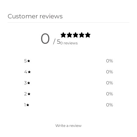
옵션 선택
Customer reviews
0
/ 5
0 reviews
5
0
%
4
0
%
3
0
%
2
0
%
1
0
%
Write a review