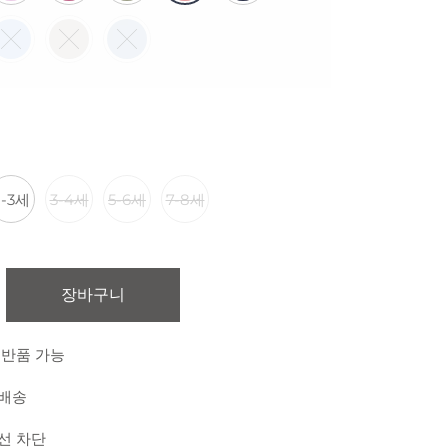
2-3세
3-4세
5-6세
7-8세
장바구니
 반품 가능
 배송
외선 차단