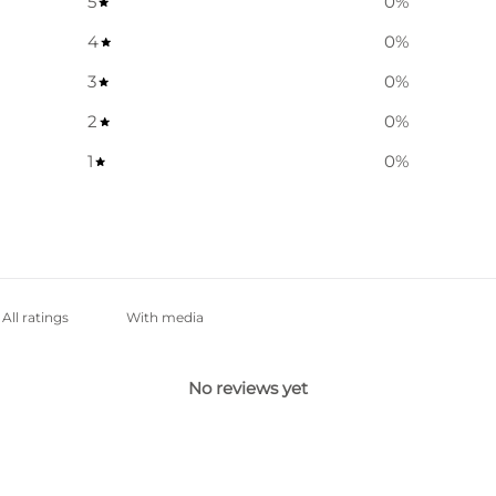
5
0
%
4
0
%
3
0
%
2
0
%
1
0
%
With media
No reviews yet