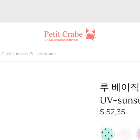
UV-sunsuit L/S – lemonade
루 베이직 
UV-sunsu
$
52,35