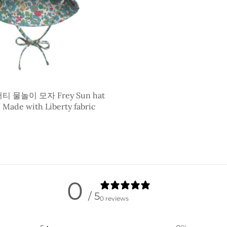
 물놀이 모자 Frey Sun hat
” Made with Liberty fabric
0
/ 5
0 reviews