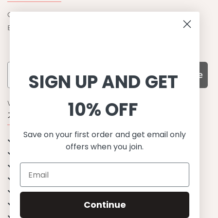
Contact us
Become a retailer
Subscribe
SIGN UP AND GET
10% OFF
WHY CHOOSE US?
기능성과 품질, 그리고 디자인
Save on your first order and get email only
UPF 50+ 최고 수준 UV 차단 성능
offers when you join.
이탈리아산 최고급 원단과 소재 사용
환경을 생각하는 지속가능한 제품
유럽에서 생산된, 스칸디나비안 디자인
스타일리시함과 정교함
편안한 핏
Continue
무한한 조합으로 믹스&매치