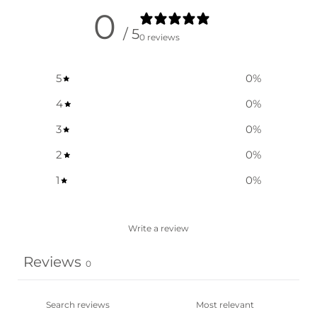
0
/ 5
0 reviews
5
0
%
4
0
%
3
0
%
2
0
%
1
0
%
Write a review
Reviews
0