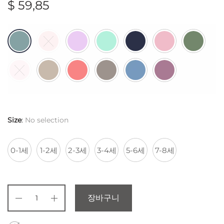
$
59,85
Size
:
No selection
0-1세
1-2세
2-3세
3-4세
5-6세
7-8세
장바구니