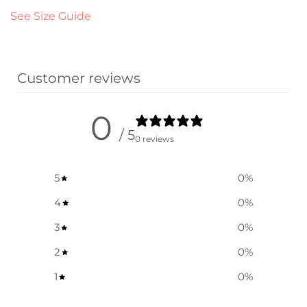
See Size Guide
Customer reviews
0
/ 5
0 reviews
5
0
%
4
0
%
3
0
%
2
0
%
1
0
%