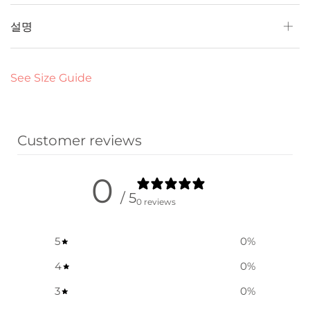
설명
See Size Guide
Customer reviews
0
/ 5
0 reviews
5
0
%
4
0
%
3
0
%