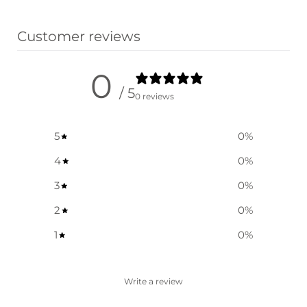
옵션 선택
Customer reviews
0
/ 5
0 reviews
5
0
%
4
0
%
3
0
%
2
0
%
1
0
%
Write a review