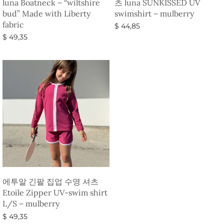
luna Boatneck – “wiltshire
츠 luna SUNKISSED UV
bud” Made with Liberty
swimshirt – mulberry
fabric
$
44,85
$
49,35
옵션 선택
옵션 선택
에투알 긴팔 집업 수영 셔츠
Etoile Zipper UV-swim shirt
L/S – mulberry
$
49,35