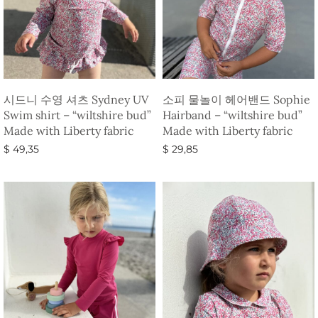
시드니 수영 셔츠 Sydney UV
소피 물놀이 헤어밴드 Sophie
Swim shirt – “wiltshire bud”
Hairband – “wiltshire bud”
Made with Liberty fabric
Made with Liberty fabric
$
49,35
$
29,85
옵션 선택
옵션 선택