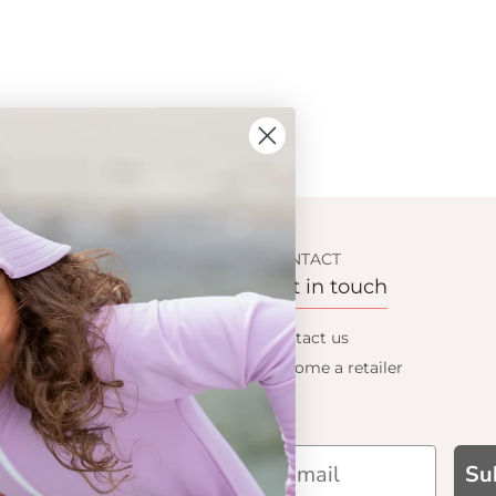
ION
CONTACT
Get in touch
t Crabe
Contact us
Become a retailer
 기능성
Su