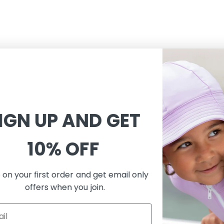
SIGN UP AND GET
CUSTOMER SERVICE
INFORMAT
Shopping
About
10% OFF
이용약관
About Peti
배송
지속가능성
Save on your first order and get email only
반품교환
수영복 관리
offers when you join.
개인정보처리방침
자외선 차단
FAQ
제품 특성
사이즈 가이드