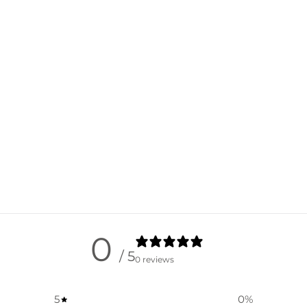
0
/ 5
0 reviews
5
0
%