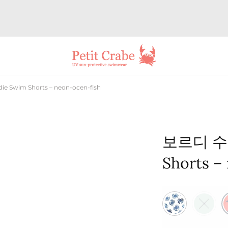
Swim Shorts – neon-ocen-fish
보르디 수영
Shorts –