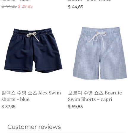
원래 가
현재 가
$
44,85
$
29,85
$
44,85
격:
격:
옵션 선택
옵션 선택
$ 44,85.
$ 29,85.
알렉스 수영 쇼츠 Alex Swim
보르디 수영 쇼츠 Boardie
shorts – blue
Swim Shorts – capri
$
37,35
$
59,85
옵션 선택
옵션 선택
Customer reviews