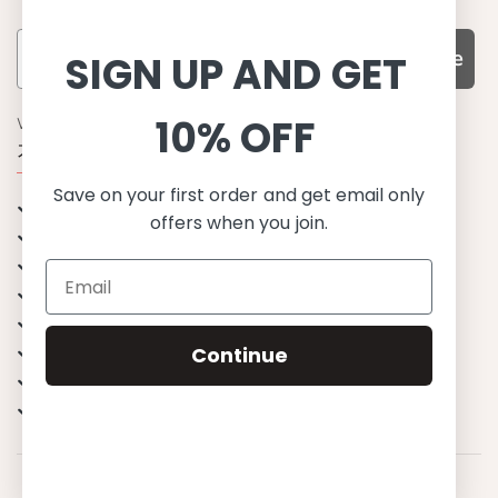
Subscribe
SIGN UP AND GET
10% OFF
WHY CHOOSE US?
기능성과 품질, 그리고 디자인
Save on your first order and get email only
UPF 50+ 최고 수준 UV 차단 성능
offers when you join.
이탈리아산 최고급 원단과 소재 사용
환경을 생각하는 지속가능한 제품
유럽에서 생산된, 스칸디나비안 디자인
스타일리시함과 정교함
편안한 핏
Continue
무한한 조합으로 믹스&매치
행복한 아이들
© 2023 Petit Crabe ApS