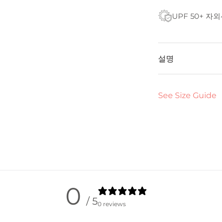
UPF 50+ 자
설명
See Size Guide
0
/ 5
0 reviews