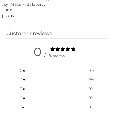
Sky” Made with Liberty
fabric
$
59,85
옵션 선택
Customer reviews
0
/ 5
0 reviews
5
0
%
4
0
%
3
0
%
2
0
%
1
0
%