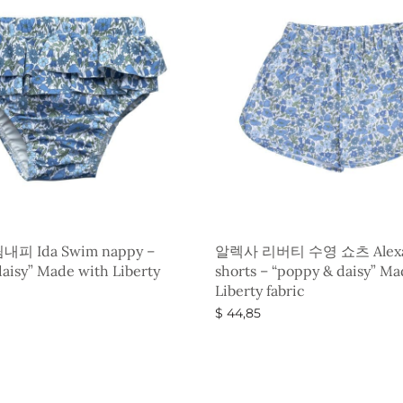
피 Ida Swim nappy –
알렉사 리버티 수영 쇼츠 Alexa
aisy” Made with Liberty
shorts – “poppy & daisy” Ma
Liberty fabric
$
44,85
옵션 선택