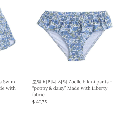
 Swim
조엘 비키니 하의 Zoelle bikini pants –
de with
“poppy & daisy” Made with Liberty
fabric
$
40,35
옵션 선택