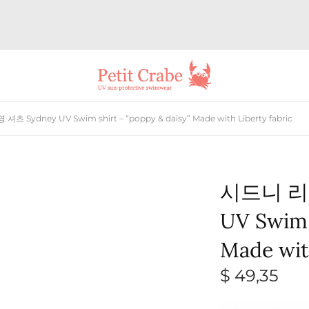
Sydney UV Swim shirt – “poppy & daisy” Made with Liberty fabric
시드니 리
UV Swim 
Made with
$
49,35