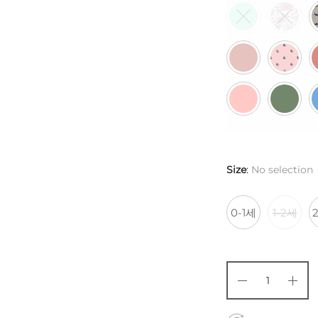
Size
:
No selection
0-1세
1-2세