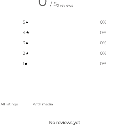
0
/ 5
0 reviews
5
0
%
4
0
%
3
0
%
2
0
%
1
0
%
With media
No reviews yet