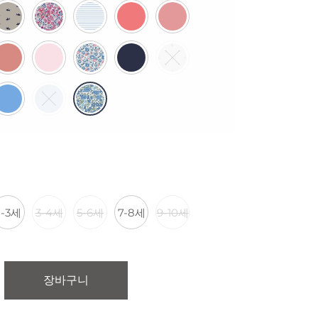
2-3세
3-4세
5-6세
7-8세
9-10세
장바구니