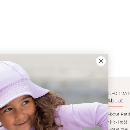
SIGN UP AND GET
CUSTOMER SERVICE
INFORMAT
Shopping
About
10% OFF
이용약관
About Peti
배송
지속가능성
Save on your first order and get email only
반품교환
수영복 관리