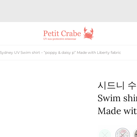
ey UV Swim shirt – “poppy & daisy p” Made with Liberty fabric
시드니 수영
Swim shir
Made with