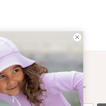
ION
CONTACT
Get in touch
t Crabe
Contact us
Become a retailer
 기능성