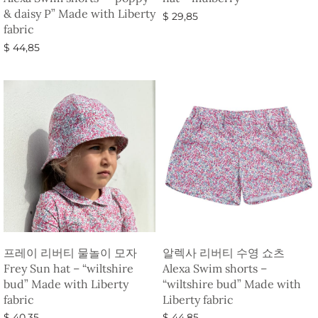
& daisy P” Made with Liberty
$
29,85
fabric
옵션 선택
$
44,85
옵션 선택
프레이 리버티 물놀이 모자
알렉사 리버티 수영 쇼츠
Frey Sun hat – “wiltshire
Alexa Swim shorts –
bud” Made with Liberty
“wiltshire bud” Made with
fabric
Liberty fabric
$
40,35
$
44,85