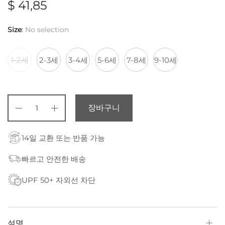
$
41,85
Size
:
No selection
1-2세
2-3세
3-4세
5-6세
7-8세
9-10세
장바구니
14일 교환 또는 반품 가능
빠르고 안전한 배송
UPF 50+ 자외선 차단
설명