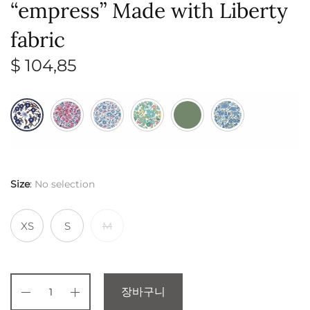
“empress” Made with Liberty
fabric
$
104,85
Size
:
No selection
XS
S
M
장바구니