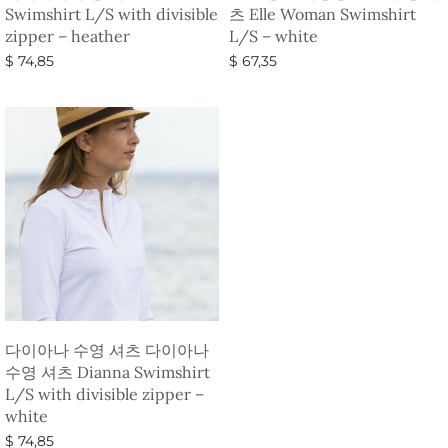
Swimshirt L/S with divisible
츠 Elle Woman Swimshirt
zipper – heather
L/S – white
$
74,85
$
67,35
옵션 선택
옵션 선택
다이아나 수영 셔츠 다이아나
수영 셔츠 Dianna Swimshirt
L/S with divisible zipper –
white
$
74,85