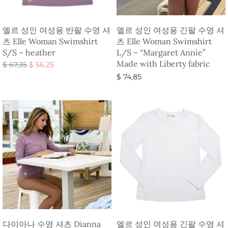
엘르 성인 여성용 반팔 수영 셔
엘르 성인 여성용 긴팔 수영 셔
츠 Elle Woman Swimshirt
츠 Elle Woman Swimshirt
S/S – heather
L/S – “Margaret Annie”
Made with Liberty fabric
원래 가
현재 가
$
67,35
$
56,25
격:
격:
옵션 선택
$
74,85
$ 67,35.
$ 56,25.
옵션 선택
다이아나 수영 셔츠 Dianna
엘르 성인 여성용 긴팔 수영 셔