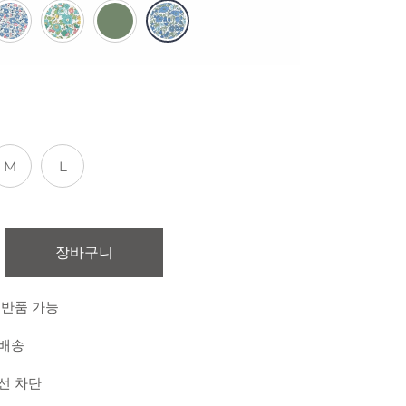
M
L
장바구니
 반품 가능
 배송
외선 차단