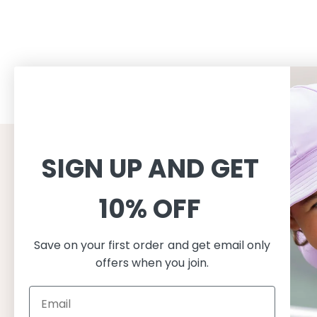
SIGN UP AND GET
CUSTOMER SERVICE
INFORMAT
Shopping
About
10% OFF
이용약관
About Peti
배송
지속가능성
Save on your first order and get email only
반품교환
수영복 관리
offers when you join.
개인정보처리방침
자외선 차단
FAQ
제품 특성
사이즈 가이드