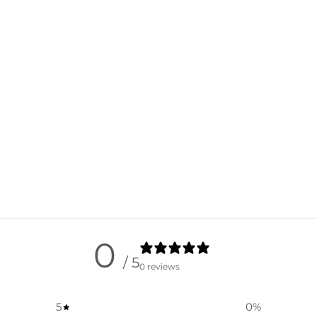
0
/ 5
0 reviews
5
0
%