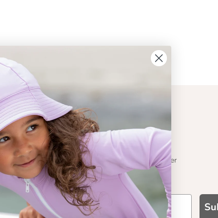
ION
CONTACT
Get in touch
t Crabe
Contact us
Become a retailer
 기능성
Su