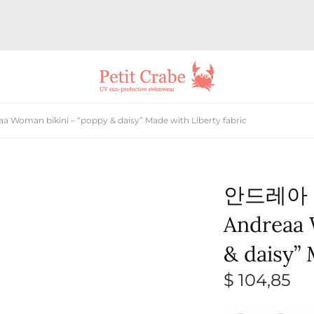
n bikini – “poppy & daisy” Made with Liberty fabric
안드레아 
Andreaa 
& daisy” 
$
104,85