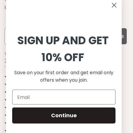
Become a retailer
Subscribe
SIGN UP AND GET
10% OFF
WHY CHOOSE US?
기능성과 품질, 그리고 디자인
Save on your first order and get email only
UPF 50+ 최고 수준 UV 차단 성능
offers when you join.
이탈리아산 최고급 원단과 소재 사용
환경을 생각하는 지속가능한 제품
유럽에서 생산된, 스칸디나비안 디자인
스타일리시함과 정교함
Continue
편안한 핏
무한한 조합으로 믹스&매치
행복한 아이들