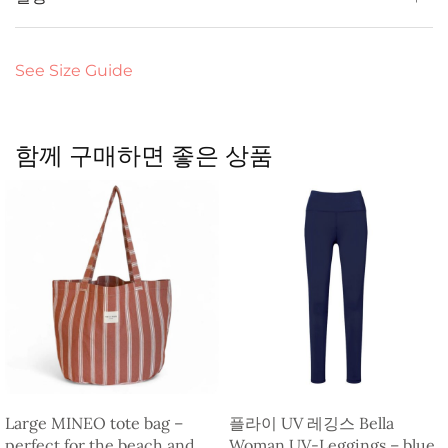
See Size Guide
함께 구매하면 좋은 상품
Large MINEO tote bag –
플라이 UV 레깅스 Bella
perfect for the beach and
Woman UV-Leggings – blue