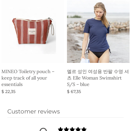
MINEO Toiletry pouch –
엘르 성인 여성용 반팔 수영 셔
keep track of all your
츠 Elle Woman Swimshirt
essentials
S/S – blue
$
22,35
$
67,35
옵션 선택
옵션 선택
Customer reviews