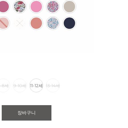
7-8세
9-10세
11-12세
13-14세
장바구니