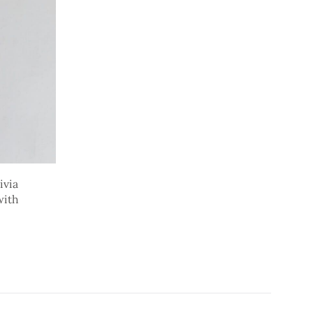
via
with