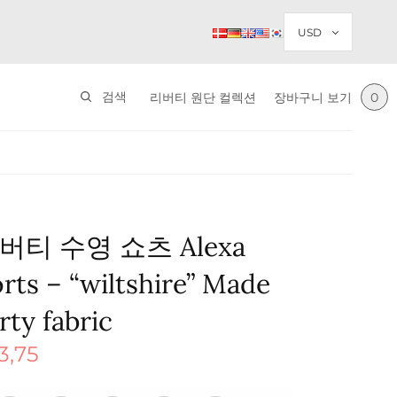
검색
리버티 원단 컬렉션
장바구니 보기
0
티 수영 쇼츠 Alexa
rts – “wiltshire” Made
rty fabric
3,75
가
현재 가
격:
85.
$ 33,75.