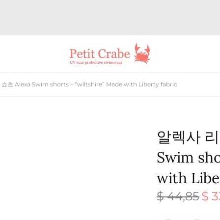
lexa Swim shorts – “wiltshire” Made with Liberty fabric
알렉사 리버
Swim sho
with Libe
$
44,85
$
3
원래 
격:
$ 44,