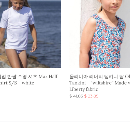
 반팔 수영 셔츠 Max Half
올리비아 리버티 탱키니 탑 Oli
hirt S/S – white
Tankini – “wiltshire” Made 
Liberty fabric
원래 가
현재 가
$
41,85
$
23,85
격:
격:
옵션 선택
$ 41,85.
$ 23,85.