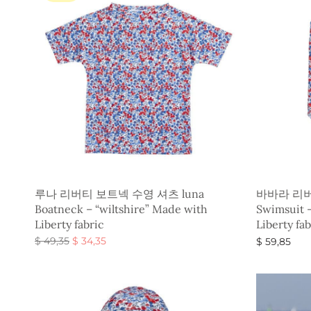
루나 리버티 보트넥 수영 셔츠 luna
바바라 리버
Boatneck – “wiltshire” Made with
Swimsuit –
Liberty fabric
Liberty fab
원래 가
현재 가
$
49,35
$
34,35
$
59,85
격:
격:
옵션 선택
옵션 선택
$ 49,35.
$ 34,35.