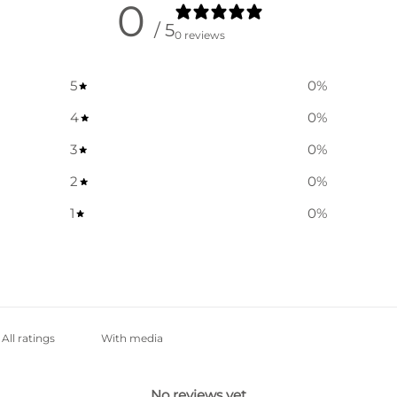
0
/ 5
0 reviews
5
0
%
4
0
%
3
0
%
2
0
%
1
0
%
With media
No reviews yet