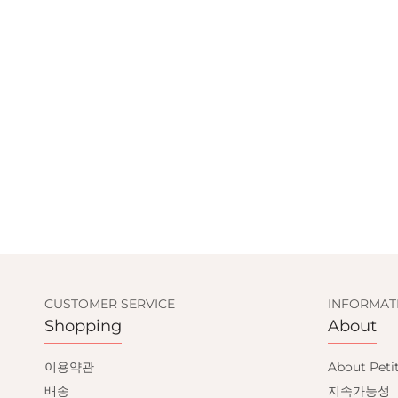
SIGN UP AND GET
CUSTOMER SERVICE
INFORMAT
Shopping
About
10% OFF
이용약관
About Peti
배송
지속가능성