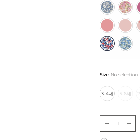
Size
:
No selection
3-4세
5-6세