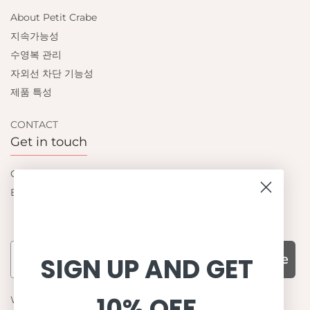
About Petit Crabe
지속가능성
수영복 관리
자외선 차단 기능성
제품 특성
CONTACT
Get in touch
Contact us
Become a retailer
Subscribe
SIGN UP AND GET
10% OFF
WHY CHOOSE US?