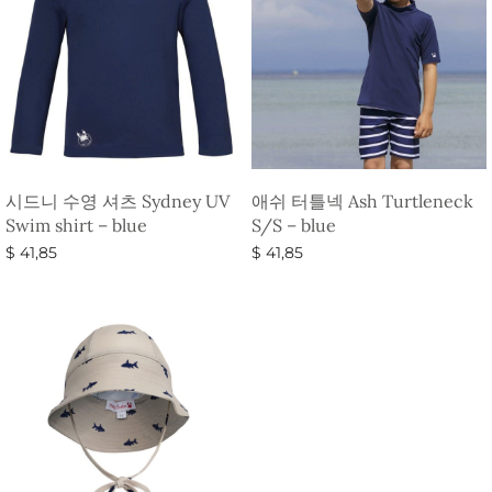
시드니 수영 셔츠 Sydney UV
애쉬 터틀넥 Ash Turtleneck
Swim shirt – blue
S/S – blue
$
41,85
$
41,85
옵션 선택
옵션 선택