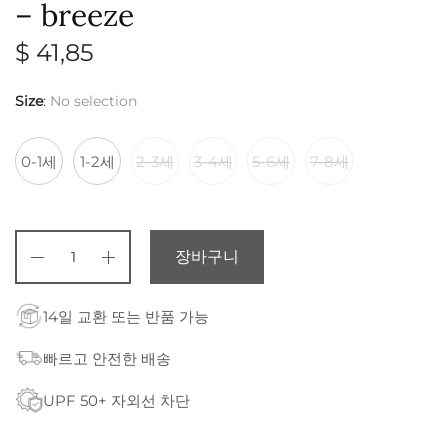
– breeze
$
41,85
Size
:
No selection
0-1세
1-2세
2-3세
3-4세
5-6세
7-8세
장바구니
14일 교환 또는 반품 가능
빠르고 안전한 배송
UPF 50+ 자외선 차단