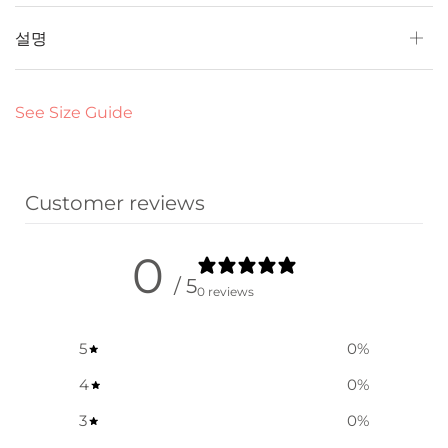
설명
See Size Guide
Customer reviews
0
/ 5
0 reviews
5
0
%
4
0
%
3
0
%