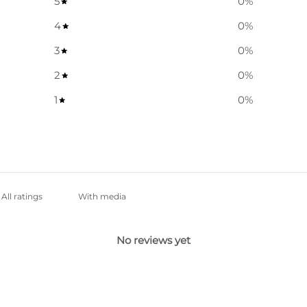
5
0
%
4
0
%
3
0
%
2
0
%
1
0
%
With media
No reviews yet