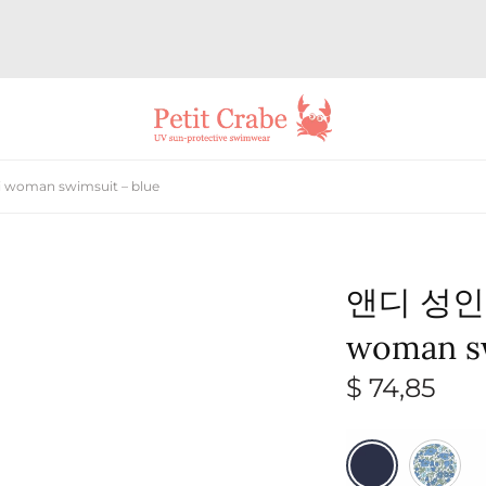
oman swimsuit – blue
앤디 성인
woman sw
$
74,85