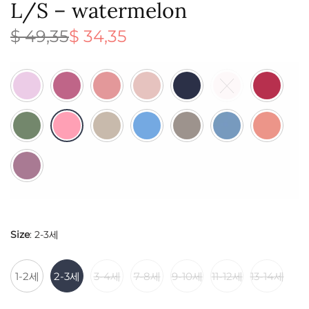
L/S – watermelon
$
49,35
$
34,35
원래 가
현재 가
격:
격:
$ 49,35.
$ 34,35.
Size
:
2-3세
1-2세
2-3세
3-4세
7-8세
9-10세
11-12세
13-14세