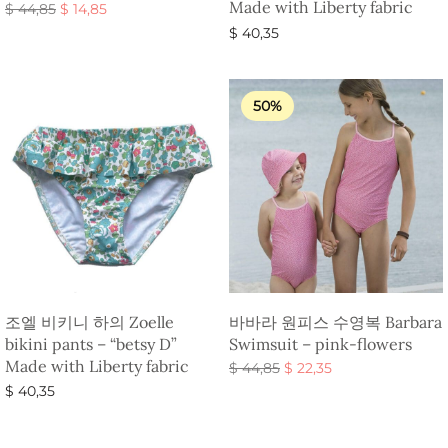
Made with Liberty fabric
원래 가
현재 가
$
44,85
$
14,85
격:
격:
옵션 선택
$
40,35
$ 44,85.
$ 14,85.
옵션 선택
50%
조엘 비키니 하의 Zoelle
바바라 원피스 수영복 Barbara
bikini pants – “betsy D”
Swimsuit – pink-flowers
Made with Liberty fabric
원래 가
현재 가
$
44,85
$
22,35
격:
격:
옵션 선택
$
40,35
$ 44,85.
$ 22,35.
옵션 선택