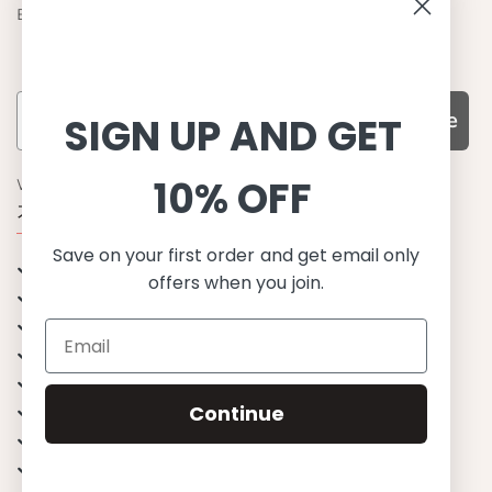
Become a retailer
Subscribe
SIGN UP AND GET
10% OFF
WHY CHOOSE US?
기능성과 품질, 그리고 디자인
Save on your first order and get email only
UPF 50+ 최고 수준 UV 차단 성능
offers when you join.
이탈리아산 최고급 원단과 소재 사용
환경을 생각하는 지속가능한 제품
유럽에서 생산된, 스칸디나비안 디자인
스타일리시함과 정교함
Continue
편안한 핏
무한한 조합으로 믹스&매치
행복한 아이들