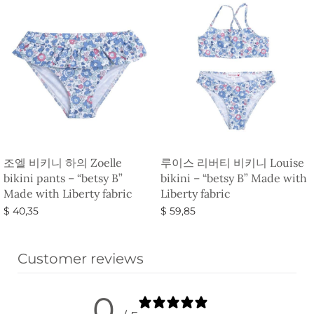
조엘 비키니 하의 Zoelle
루이스 리버티 비키니 Louise
bikini pants – “betsy B”
bikini – “betsy B” Made with
Made with Liberty fabric
Liberty fabric
$
40,35
$
59,85
옵션 선택
옵션 선택
Customer reviews
0