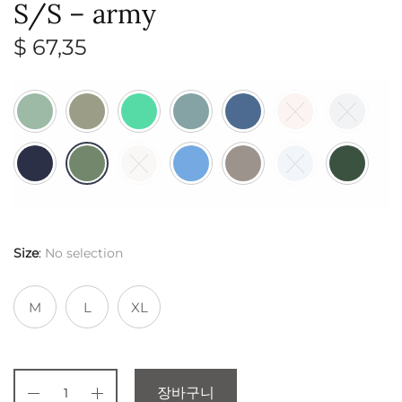
S/S – army
$
67,35
Size
:
No selection
M
L
XL
장바구니