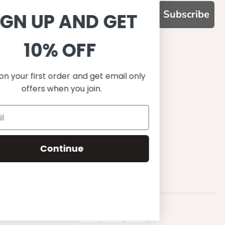
Subscribe
SIGN UP AND GET
10% OFF
WHY CHOOSE US?
기능성과 품질, 그리고 디자인
Save on your first order and get email only
UPF 50+ 최고 수준 UV 차단 성능
offers when you join.
이탈리아산 최고급 원단과 소재 사용
환경을 생각하는 지속가능한 제품
유럽에서 생산된, 스칸디나비안 디자인
스타일리시함과 정교함
Continue
편안한 핏
무한한 조합으로 믹스&매치
행복한 아이들
© 2023 Petit Crabe ApS