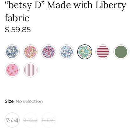
“betsy D” Made with Liberty
fabric
$
59,85
Size
:
No selection
7-8세
9-10세
11-12세